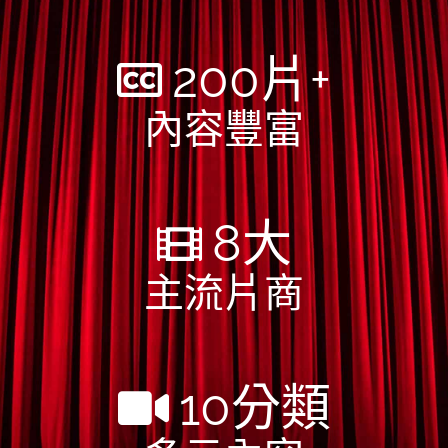
200
片+
內容豐富
8
大
主流片商
10
分類